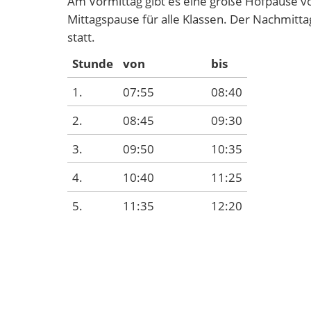
Am Vormittag gibt es eine große Hofpause vo
Mittagspause für alle Klassen. Der Nachmitt
statt.
Stunde
von
bis
1.
07:55
08:40
2.
08:45
09:30
3.
09:50
10:35
4.
10:40
11:25
5.
11:35
12:20
6.
12:25
13:10
Mittagspause
7.
13:50
14:35