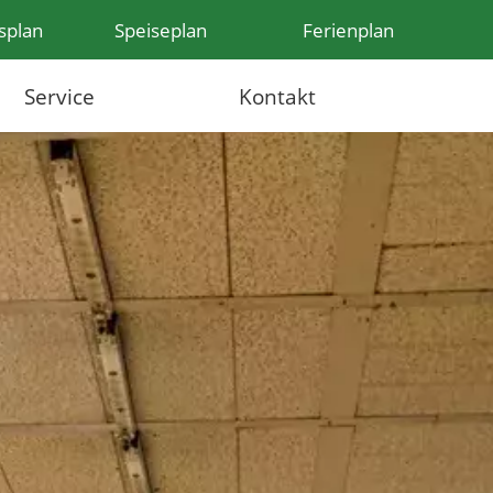
splan
Speiseplan
Ferienplan
Service
Kontakt