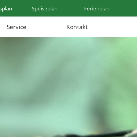
splan
Speiseplan
Ferienplan
Service
Kontakt