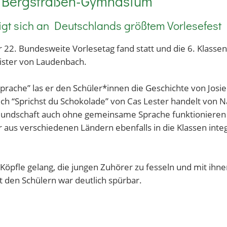
m Bergstraßen-Gymnasium
gt sich an Deutschlands größtem Vorlesefest
 22. Bundesweite Vorlesetag fand statt und die 6. Kla
ster von Laudenbach.
rache” las er den Schüler*innen die Geschichte von Josie 
h “Sprichst du Schokolade” von Cas Lester handelt von N
Freundschaft auch ohne gemeinsame Sprache funktionieren
aus verschiedenen Ländern ebenfalls in die Klassen inte
Köpfle gelang, die jungen Zuhörer zu fesseln und mit ih
 den Schülern war deutlich spürbar.
utschlands größtes Vorlesefest und ein öffentliches Zeic
in diesem Jahr beteiligtensich über eine Millionen Mensc