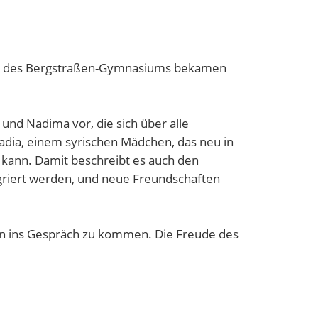
ssen des Bergstraßen-Gymnasiums bekamen
und Nadima vor, die sich über alle
adia, einem syrischen Mädchen, das neu in
 kann. Damit beschreibt es auch den
griert werden, und neue Freundschaften
nen ins Gespräch zu kommen. Die Freude des
hen,um Kinder und Erwachsene für die
hen und erlebten in zahlreichen