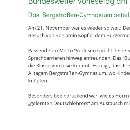
Bundesweiter Vorlesetag a
Das Bergstraßen-Gymnasium beteili
Am 21. November war es wieder so weit: Der
Besuch von Benjamin Köpfle, dem Bürgermei
Passend zum Motto “Vorlesen spricht deine Sp
Sprachbarrieren hinweg anfreunden. Das “Buc
die Klasse von Josie kommt. Es zeigt, dass 
Alltagam Bergstraßen-Gymnasium, wo Kinder 
knüpfen.
Besonders beeindruckend war, wie es Herrn 
„gelernten Deutschlehrers“ am Austausch mit
Der Bundesweite Vorlesetag ist seit 2004 De
Bedeutung des Vorlesens zu begeistern. Auch 