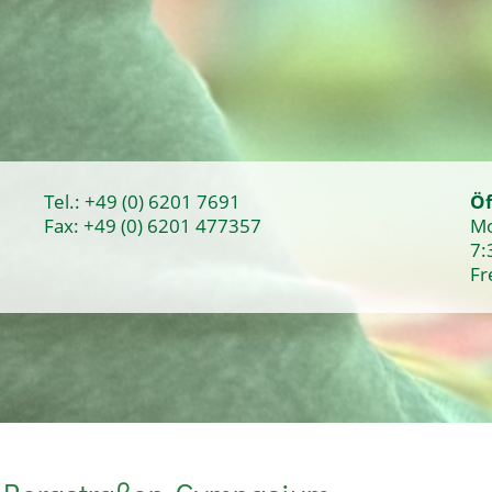
Tel.:
+49 (0) 6201 7691
Öf
Fax: +49 (0) 6201 477357
Mo
7:
Fr