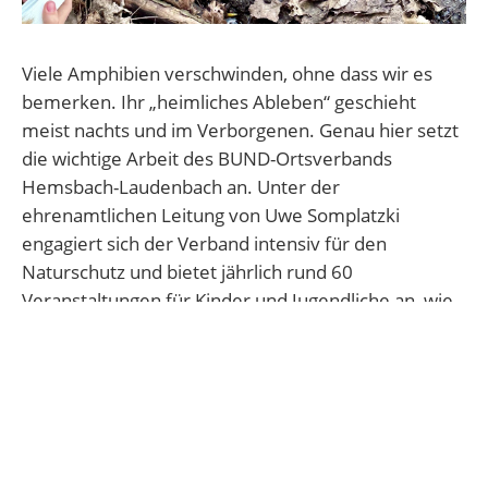
Viele Amphibien verschwinden, ohne dass wir es
bemerken. Ihr „heimliches Ableben“ geschieht
meist nachts und im Verborgenen. Genau hier setzt
die wichtige Arbeit des BUND-Ortsverbands
Hemsbach-Laudenbach an. Unter der
ehrenamtlichen Leitung von Uwe Somplatzki
engagiert sich der Verband intensiv für den
Naturschutz und bietet jährlich rund 60
Veranstaltungen für Kinder und Jugendliche an, wie
etwa die Naturschule oder die Wald-AG.
Ein besonderer Schwerpunkt liegt auf dem
Amphibienschutz. Dabei werden Tiere
eingesammelt, sicher über Straßen getragen und
wieder ausgesetzt. Zudem legt der BUND neue