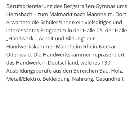
Berufsorientierung des Bergstraßen-Gymnasiums
Hemsbach – zum Maimarkt nach Mannheim. Dort
erwartete die Schüler*innen ein vielseitiges und
interessantes Programm in der Halle 05, der Halle
„Handwerk – Arbeit und Bildung“ der
Handwerkskammer Mannheim Rhein-Neckar-
Odenwald. Die Handwerkskammer repräsentiert
das Handwerk in Deutschland, welches 130
Ausbildungsberufe aus den Bereichen Bau, Holz,
Metall/Elektro, Bekleidung, Nahrung, Gesundheit,
Glas und Papier anbietet.
Die Schüler*innen wurden in zwei Gruppen
eingeteilt. Eine Gruppe hatte jeweils frei verfügbare
Zeit auf dem Maimarktgelände, während die zweite
Gruppe in der Halle 05 an einem Workshop
teilnahm. Bei diesem Workshop klapperten die