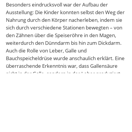
Besonders eindrucksvoll war der Aufbau der
Ausstellung: Die Kinder konnten selbst den Weg der
Nahrung durch den Körper nacherleben, indem sie
sich durch verschiedene Stationen bewegten – von
den Zähnen über die Speiseröhre in den Magen,
weiterdurch den Dünndarm bis hin zum Dickdarm.
Auch die Rolle von Leber, Galle und
Bauchspeicheldrüse wurde anschaulich erklärt. Eine
überraschende Erkenntnis war, dass Gallensäure
nicht in der Galle, sondern in der Leber produziert
wird.
Gemeinsam mit ihren Lehrkräften, Frau Tirolf und
Frau Holland-Cunz, erkundeten die Schüler*innen
die zahlreichen interaktiven Mitmach-Stationen, an
denen sie einzelne Schritte der Verdauung
spielerisch nachvollziehen konnten. Besonders