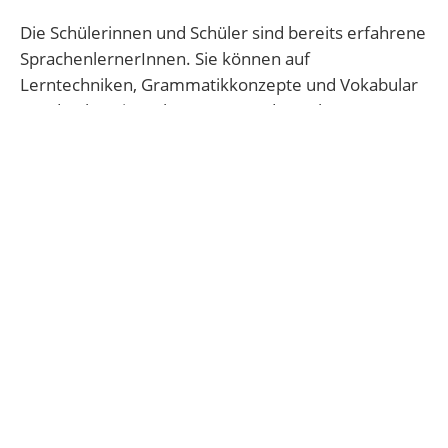
Die Schülerinnen und Schüler sind bereits erfahrene
SprachenlernerInnen. Sie können auf
Lerntechniken, Grammatikkonzepte und Vokabular
aus den bereits gelernten Fremdsprachen
zurückgreifen und diese in vielen Fällen übertragen.
Vorkenntnisse aus Latein oder Französisch (die wie
Spanisch zu den romanischen Sprachen gehören)
erleichtern das Erlernen von Spanisch erheblich.
Die Aussprache und Rechtschreibung ist
unproblematisch und kann mit wenigen Regeln
sicher beherrscht werden.
Durch die Vorkenntnisse, die die Schülerinnen und
Schüler mitbringen, werden vor allem im ersten Jahr
schnelle und motivierende Lernfortschritte möglich.