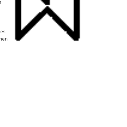
h
res
enen
modernen NwT-Raum mit vielen Werkzeugen
erschiedlichen Modulen teil, die ein eigenes
n. Die Leistungen der beiden Semester
ie den mündlichen und praktischen
he und experimentelle Komponenten verbindet