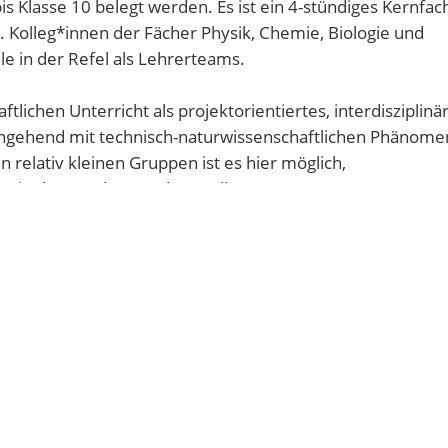
is Klasse 10 belegt werden. Es ist ein 4-stündiges Kernfac
h. Kolleg*innen der Fächer Physik, Chemie, Biologie und
e in der Refel als Lehrerteams.
lichen Unterricht als projektorientiertes, interdisziplinä
 eingehend mit technisch-naturwissenschaftlichen Phänom
 relativ kleinen Gruppen ist es hier möglich,
n in den Vordergrund zu stellen.
r Fachräume Biologie, Chemie, Physik und dem eigenen 
 die Vielfältigkeit des Fachs wider.
. in einem Schuljahr nimmt jede*r Schüler*in an zwei unt
Lehrkräften der Naturwissenschaften unterrichtet werde
note verrechnet. Zusätzlich zu den Klassenarbeiten, sow
ogenannte Fachpraktische Arbeit (FPA) an, die theoretisc