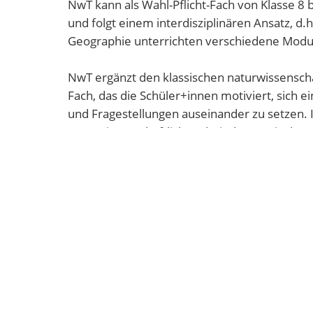
NwT kann als Wahl-Pflicht-Fach von Klasse 8 b
und folgt einem interdisziplinären Ansatz, d.
Geographie unterrichten verschiedene Modul
NwT ergänzt den klassischen naturwissenschaft
Fach, das die Schüler+innen motiviert, sich
und Fragestellungen auseinander zu setzen. In
naturwissenschaftlich-technische Praxisphase
Die vielfältigen Nutzungsmöglichkeiten de
und elektronischen Messgeräten spiegeln auch
NwT wird im Semestersystem unterrichtet, d.h
Thema behandeln und von unterschiedlichen 
werden am Ende des Schuljahres zu einer End
Leistungen fertigt jede*r Schüler*in eine s
und wie eine Klassenarbeit zählt.